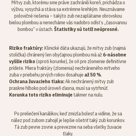
Mŕtvy zub, ktorému sme práve zachránili koreň, prichádza o
výživu, vysychá a stáva sa extrémne krehkým. Neuznávame
polovičné riešenia – takýto zub nezaplátame obrovskou
bielou plombou a nenecháme vás nadobro odísť s „časovanou
bombou“ v ústach.
Štatistiky sú totiž neúprosné.
Riziko fraktúry:
Klinické dáta ukazujú, že mŕtvy zub (najmä
stolička) chránený len obyčajnou plombou má až
6-násobne
vyššie riziko
(oproti korunke), že oň pre zlomenie definitívne
prídete. Miera fraktúry (zlomenia) nechráneného mŕtveho
zuba v priebehu prvých rokov dosahuje
až 50 %
.
Ochrana žuvacieho tlaku:
Ak nechránený mŕtvy zub
praskne hlboko pod úroveň ďasna, musí sa vytrhnúť.
Korunka toto riziko eliminuje
takmer na nulu.
Po preliečení kanálikov, keď zmizla bolesť a vidíme, že sa
nález pod zubom zahojil je lepšie ošetriť taký zub korunkov.
Tá zub pevne zovrie a prevezme na seba všetky žuvacie
tlaky.