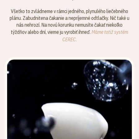
Všetko to zvládneme v rámci jedného, plynulého liečebného
plánu. Zabudnitena čakanie a nepríjemné odtlačky. Nič také u
nás nehrozí. Na novú korunku nemusíte čakať niekoľko
týždňov alebo dní, vieme ju vyrobiť ihneď.
Máme totiž systém
CEREC.