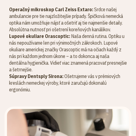
Operačný mikroskop Carl Zeiss Extaro:
Srdce našej
ambulancie pre tie najzložitejšie prípady. Špičková nemecká
optika nám umožňuje nájsť a ošetriť aj tie najmenšie detaily.
Absolútna nutnosť pri ošetrení koreňových kanálikov.
Lupové okuliare Orascoptic:
Naša denná rutina. Optiku u
nás nepoužívame len pri výnimočných zákrokoch. Lupové
okuliare americkej značky Orascoptic má na očiach každý z
nás pri každom jednom úkone – a to dokonca aj naša
dentálna hygienička. Vidieť viac znamená pracovať presnejšie
a šetrnejšie.
Súpravy Dentsply Sirona:
Ošetrujeme vás v prémiových
kreslách nemeckej výroby, ktoré zaručujú dokonalú
ergonómiu.