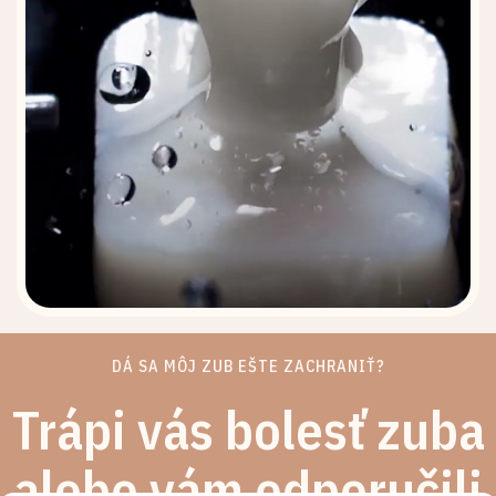
DÁ SA MÔJ ZUB EŠTE ZACHRANIŤ?
Trápi vás bolesť zuba
alebo vám odporučili