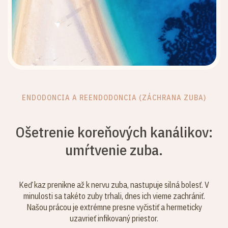
ENDODONCIA A REENDODONCIA (ZÁCHRANA ZUBA)
Ošetrenie koreňových kanálikov:
umŕtvenie zuba.
Keď kaz prenikne až k nervu zuba, nastupuje silná bolesť. V
minulosti sa takéto zuby trhali, dnes ich vieme zachrániť.
Našou prácou je extrémne presne vyčistiť a hermeticky
uzavrieť infikovaný priestor.