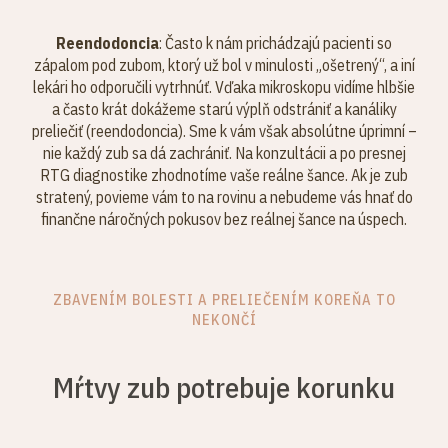
Reendodoncia
: Často k nám prichádzajú pacienti so
zápalom pod zubom, ktorý už bol v minulosti „ošetrený“, a iní
lekári ho odporučili vytrhnúť. Vďaka mikroskopu vidíme hlbšie
a často krát dokážeme starú výplň odstrániť a kanáliky
preliečiť (reendodoncia). Sme k vám však absolútne úprimní –
nie každý zub sa dá zachrániť. Na konzultácii a po presnej
RTG diagnostike zhodnotíme vaše reálne šance. Ak je zub
stratený, povieme vám to na rovinu a nebudeme vás hnať do
finančne náročných pokusov bez reálnej šance na úspech.
ZBAVENÍM BOLESTI A PRELIEČENÍM KOREŇA TO
NEKONČÍ
Mŕtvy zub potrebuje korunku