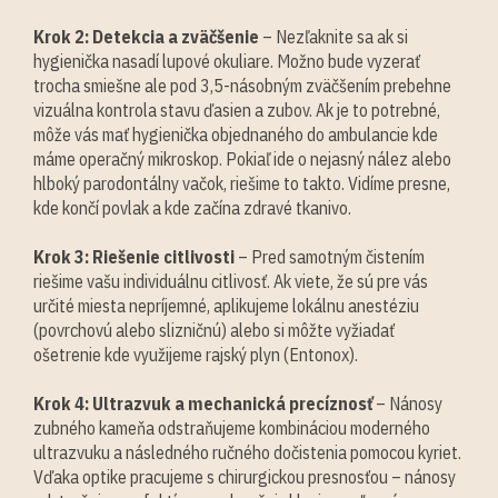
Krok 2: Detekcia a zväčšenie
– Nezľaknite sa ak si
hygienička nasadí lupové okuliare. Možno bude vyzerať
trocha smiešne ale pod 3,5-násobným zväčšením prebehne
vizuálna kontrola stavu ďasien a zubov. Ak je to potrebné,
môže vás mať hygienička objednaného do ambulancie kde
máme operačný mikroskop. Pokiaľ ide o nejasný nález alebo
hlboký parodontálny vačok, riešime to takto. Vidíme presne,
kde končí povlak a kde začína zdravé tkanivo.
Krok 3: Riešenie citlivosti
– Pred samotným čistením
riešime vašu individuálnu citlivosť. Ak viete, že sú pre vás
určité miesta nepríjemné, aplikujeme lokálnu anestéziu
(povrchovú alebo slizničnú) alebo si môžte vyžiadať
ošetrenie kde využijeme rajský plyn (Entonox).
Krok 4: Ultrazvuk a mechanická precíznosť
– Nánosy
zubného kameňa odstraňujeme kombináciou moderného
ultrazvuku a následného ručného dočistenia pomocou kyriet.
Vďaka optike pracujeme s chirurgickou presnosťou – nánosy