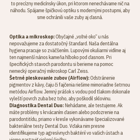
to precízny medicínsky úkon, pri ktorom nenechávame nič na
náhodu. Spájame špičkovú optiku s modernými postupmi, aby
sme ochránili vaše zuby aj ďasná.
Optika a mikroskop:
Obyčajné „voľné oko“ u nás
nepovažujeme za dostatočný štandard. Naša dentálna
hygiena pracuje so zväčšením. Lupovými okuliarmi vidíme aj
ten najmenší nános kameňa hlboko pod ďasnom. Pri
špecifických stavoch parodontu si berieme na pomoc
nemecký operačný mikroskop Carl Zeiss.
Šetrné pieskovanie zubov (Airflow)
:
Odstránenie
pigmentov z kávy, čaju či fajčenia riešime mimoriadne šetrnou
metódou Airflow. Jemný prášok s vodou pod tlakom dokonale
vyleští povrch zuba bez toho, aby poškodil sklovinu.
Diagnostika Dental Duo:
Nehádame, ale testujeme. Ak
máte problémy s krvácaním ďasien alebo podozrenie na
parodontitídu, priamo v kresle vykonávame špecializované
bakteriálne testy Dental Duo. Vďaka nim presne
identifikujeme typ agresívnych baktérií vo vašich ústach a
vieme nastaviť cielenú liečbu.