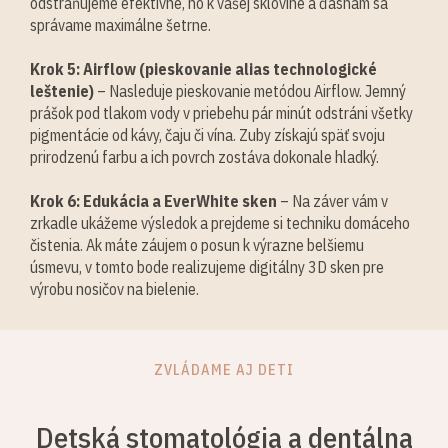
odstraňujeme efektívne, no k vašej sklovine a ďasnám sa
správame maximálne šetrne.
Krok 5: Airflow (pieskovanie alias technologické
leštenie)
– Nasleduje pieskovanie metódou Airflow. Jemný
prášok pod tlakom vody v priebehu pár minút odstráni všetky
pigmentácie od kávy, čaju či vína. Zuby získajú späť svoju
prirodzenú farbu a ich povrch zostáva dokonale hladký.
Krok 6: Edukácia a EverWhite sken
– Na záver vám v
zrkadle ukážeme výsledok a prejdeme si techniku domáceho
čistenia. Ak máte záujem o posun k výrazne belšiemu
úsmevu, v tomto bode realizujeme digitálny 3D sken pre
výrobu nosičov na bielenie.
ZVLÁDAME AJ DETI
Detská stomatológia a dentálna