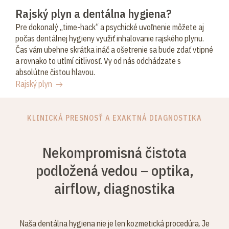
Rajský plyn a dentálna hygiena?
Pre dokonalý „time-hack“ a psychické uvoľnenie môžete aj
počas dentálnej hygieny využiť inhalovanie rajského plynu.
Čas vám ubehne skrátka ináč a ošetrenie sa bude zdať vtipné
a rovnako to utlmí citlivosť. Vy od nás odchádzate s
absolútne čistou hlavou.
Rajský plyn
KLINICKÁ PRESNOSŤ A EXAKTNÁ DIAGNOSTIKA
Nekompromisná čistota
podložená vedou – optika,
airflow, diagnostika
Naša dentálna hygiena nie je len kozmetická procedúra. Je