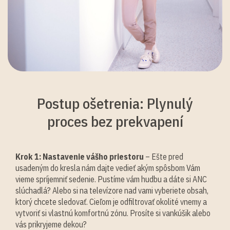
Postup ošetrenia: Plynulý
proces bez prekvapení
Krok 1: Nastavenie vášho priestoru
– Ešte pred
usadeným do kresla nám dajte vedieť akým spôsbom Vám
vieme spríjemniť sedenie. Pustíme vám hudbu a dáte si ANC
slúchadlá? Alebo si na televízore nad vami vyberiete obsah,
ktorý chcete sledovať. Cieľom je odfiltrovať okolité vnemy a
vytvoriť si vlastnú komfortnú zónu. Prosíte si vankúšik alebo
vás prikryjeme dekou?