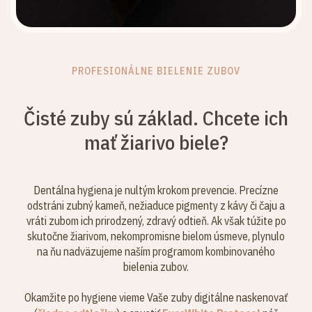
PROFESIONÁLNE BIELENIE ZUBOV
Čisté zuby sú základ. Chcete ich
mať žiarivo biele?
Dentálna hygiena je nultým krokom prevencie. Precízne
odstráni zubný kameň, nežiaduce pigmenty z kávy či čaju a
vráti zubom ich prirodzený, zdravý odtieň. Ak však túžite po
skutočne žiarivom, nekompromisne bielom úsmeve, plynulo
na ňu nadväzujeme naším programom kombinovaného
bielenia zubov.
Okamžite po hygiene vieme Vaše zuby digitálne naskenovať