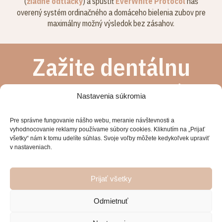
(
žiadne odtlačky
) a spustiť
EverWhite Protocol
náš
overený systém ordinačného a domáceho bielenia zubov pre
maximálny možný výsledok bez zásahov.
Zažite dentálnu
hygienu, na ktorú sa
Nastavenia súkromia
budete tešiť.
Pre správne fungovanie nášho webu, meranie návštevnosti a
vyhodnocovanie reklamy používame súbory cookies. Kliknutím na „Prijať
všetky“ nám k tomu udelíte súhlas. Svoje voľby môžete kedykoľvek upraviť
v nastaveniach.
Pridajte sa k pacientom, pre ktorých sa profesionálne čistenie
zubov stalo zážitkom a štandardom, z ktorého už nepoľavia.
Prijať všetky
Objednať sa na dentálnu hygienu
Odmietnuť